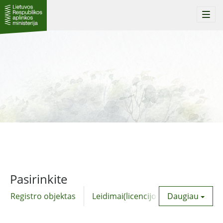
Togg
navi
Pasirinkite
Registro objektas
Leidimai(licencijos)
Daugiau
Komunalinė