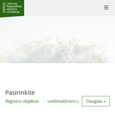
Togg
navi
Pasirinkite
Registro objektas
Leidimai(licencijos)
Daugiau
Komunalinė