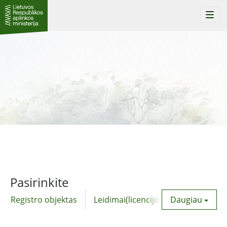
Togg
navi
Pasirinkite
Registro objektas
Leidimai(licencijos)
Daugiau
Komunalinė