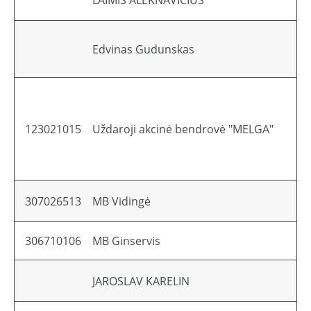
LAIMIS ALEKNAVIČIUS
Edvinas Gudunskas
123021015
Uždaroji akcinė bendrovė "MELGA"
307026513
MB Vidingė
306710106
MB Ginservis
JAROSLAV KARELIN