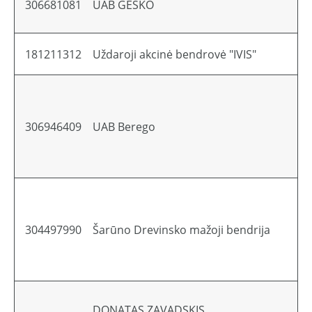
306681081
UAB GESKO
181211312
Uždaroji akcinė bendrovė "IVIS"
306946409
UAB Berego
304497990
Šarūno Drevinsko mažoji bendrija
DONATAS ZAVADSKIS