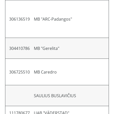
306136519
MB "ARC-Padangos"
304410786
MB "Gerelita"
306725510
MB Caredro
SAULIUS BUSLAVIČIUS
111780677
UAB "VÄDERSTAD"