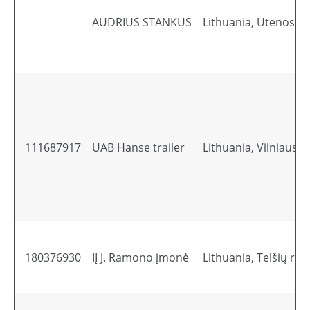
AUDRIUS STANKUS
Lithuania, Utenos ra
111687917
UAB Hanse trailer
Lithuania, Vilniaus mi
180376930
IĮ J. Ramono įmonė
Lithuania, Telšių raj