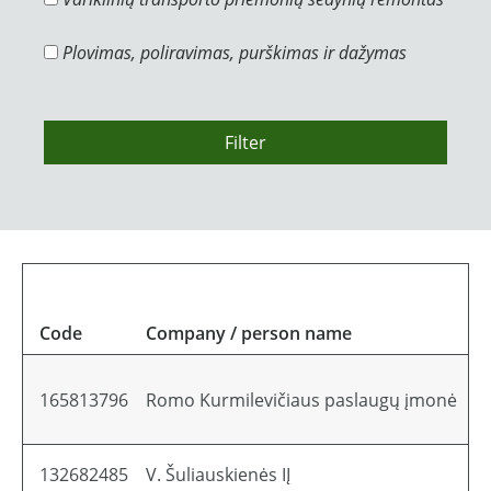
Plovimas, poliravimas, purškimas ir dažymas
Filter
Code
Company / person name
A
165813796
Romo Kurmilevičiaus paslaugų įmonė
Li
132682485
V. Šuliauskienės IĮ
L