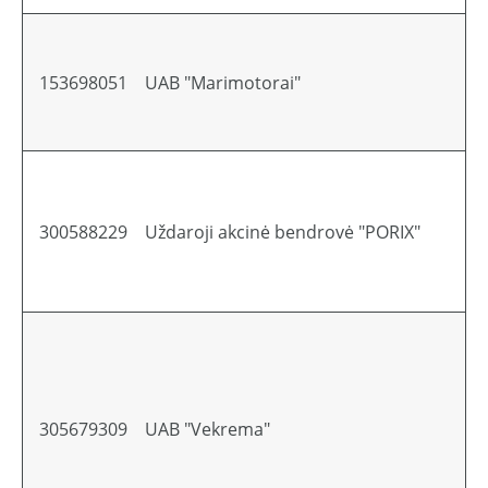
153698051
UAB "Marimotorai"
Li
300588229
Uždaroji akcinė bendrovė "PORIX"
Li
305679309
UAB "Vekrema"
Li