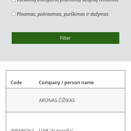
Plovimas, poliravimas, purškimas ir dažymas
Filter
Code
Company / person name
A
ARŪNAS ČIŽIKAS
Li
305680261
UAB "Autorolla"
Li