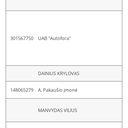
301567750
UAB "Autofora"
Li
DAINIUS KRYLOVAS
Li
148065279
A. Pakaušio įmonė
Li
MANVYDAS VILIUS
Li