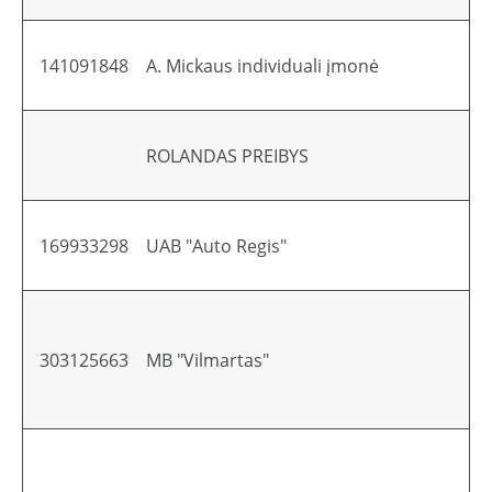
141091848
A. Mickaus individuali įmonė
Li
ROLANDAS PREIBYS
Li
169933298
UAB "Auto Regis"
Li
303125663
MB "Vilmartas"
Li