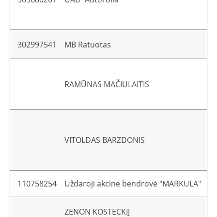
302997541
MB Ratuotas
Li
RAMŪNAS MAČIULAITIS
Li
VITOLDAS BARZDONIS
Li
110758254
Uždaroji akcinė bendrovė "MARKULA"
Li
ZENON KOSTECKIJ
Li