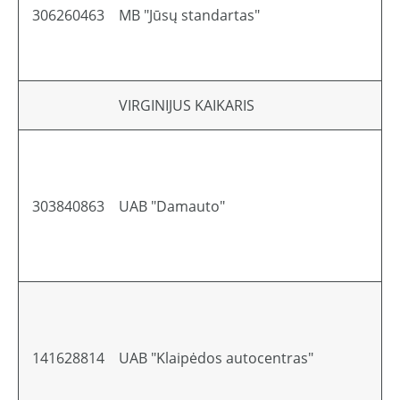
306260463
MB "Jūsų standartas"
Li
VIRGINIJUS KAIKARIS
Li
303840863
UAB "Damauto"
Li
141628814
UAB "Klaipėdos autocentras"
Li