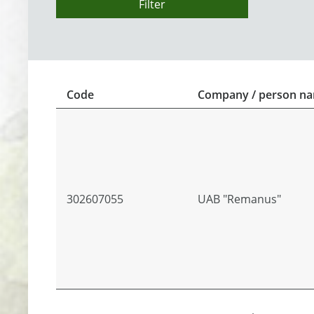
Filter
Code
Company / person n
302607055
UAB "Remanus"