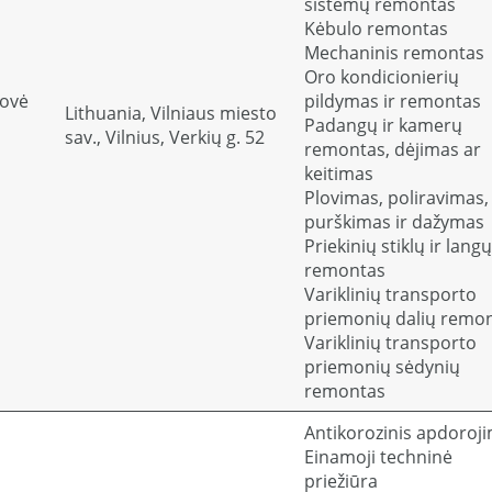
sistemų remontas
Kėbulo remontas
Mechaninis remontas
Oro kondicionierių
rovė
pildymas ir remontas
Lithuania, Vilniaus miesto
Padangų ir kamerų
sav., Vilnius, Verkių g. 52
remontas, dėjimas ar
keitimas
Plovimas, poliravimas,
purškimas ir dažymas
Priekinių stiklų ir langų
remontas
Variklinių transporto
priemonių dalių remo
Variklinių transporto
priemonių sėdynių
remontas
Antikorozinis apdoroj
Einamoji techninė
priežiūra