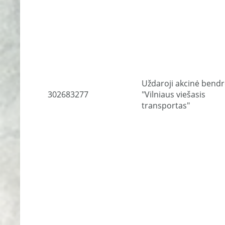
Uždaroji akcinė bend
302683277
"Vilniaus viešasis
transportas"