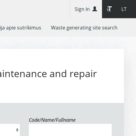
Sign In
LT
ja apie sutrikimus
Waste generating site search
aintenance and repair
Code/Name/Fullname