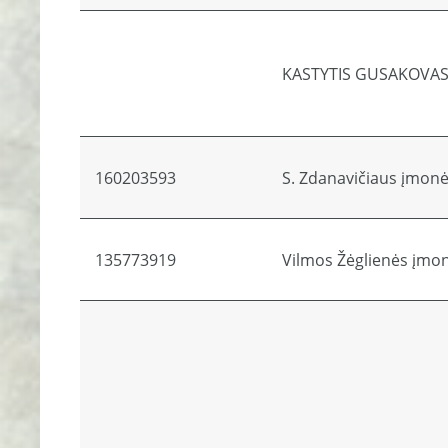
KASTYTIS GUSAKOVA
160203593
S. Zdanavičiaus įmon
135773919
Vilmos Žėglienės įmo