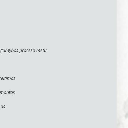
e gamybos proceso metu
keitimas
remontas
mas