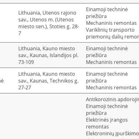
Einamoji techninė
Lithuania, Utenos rajono
priežiūra
sav., Utenos m. (Utenos
S
Mechaninis remontas
miesto sen.), Stoties g. 28-
Variklinių transporto
7
priemonių dalių remo
Lithuania, Kauno miesto
Einamoji techninė
ė
sav., Kaunas, Islandijos pl.
priežiūra
73-109
Mechaninis remontas
Lithuania, Kauno miesto
Einamoji techninė
nė
sav., Kaunas, Technikos g.
priežiūra
27-27
Mechaninis remontas
Antikorozinis apdoroj
Einamoji techninė
priežiūra
Elektrinės įrangos
remontas
Elektroninių įpurškimo