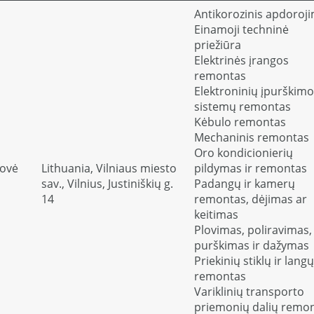
Antikorozinis apdoroj
Einamoji techninė
priežiūra
Elektrinės įrangos
remontas
Elektroninių įpurškimo
sistemų remontas
Kėbulo remontas
Mechaninis remontas
Oro kondicionierių
rovė
Lithuania, Vilniaus miesto
pildymas ir remontas
sav., Vilnius, Justiniškių g.
Padangų ir kamerų
14
remontas, dėjimas ar
keitimas
Plovimas, poliravimas,
purškimas ir dažymas
Priekinių stiklų ir langų
remontas
Variklinių transporto
priemonių dalių remo