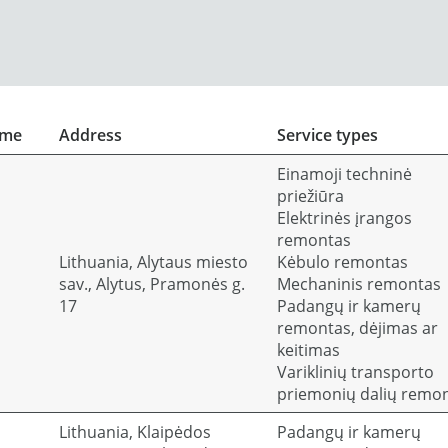
ame
Address
Service types
Einamoji techninė
priežiūra
Elektrinės įrangos
remontas
Lithuania, Alytaus miesto
Kėbulo remontas
sav., Alytus, Pramonės g.
Mechaninis remontas
17
Padangų ir kamerų
remontas, dėjimas ar
keitimas
Variklinių transporto
priemonių dalių remo
Lithuania, Klaipėdos
Padangų ir kamerų