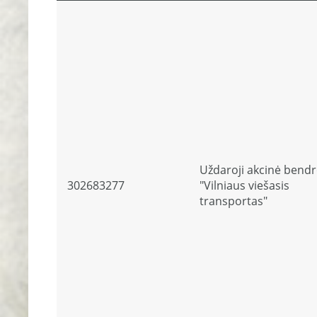
Uždaroji akcinė bend
302683277
"Vilniaus viešasis
transportas"