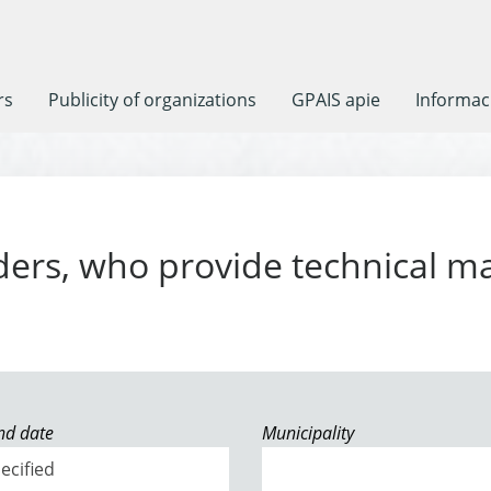
rs
Publicity of organizations
GPAIS apie
Informaci
ders, who provide technical m
end date
Municipality