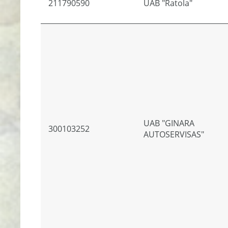
211790590
UAB "Ratola"
UAB "GINARA
300103252
AUTOSERVISAS"