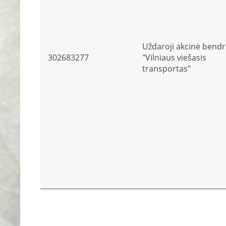
Uždaroji akcinė bend
302683277
"Vilniaus viešasis
transportas"