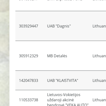
303929447
UAB "Dagnis"
Lithuan
305912329
MB Detalės
Lithuan
142047833
UAB "KLAISTVITA"
Lithuan
Lietuvos-Vokietijos
110533738
uždaroji akcinė
Lithuan
bendrovė "VEKA AUTO"