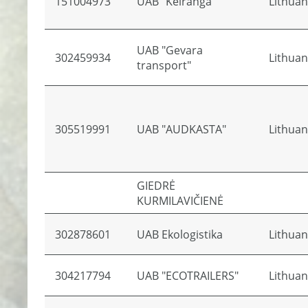
151004973
UAB "Kelranga"
Lithuan
UAB "Gevara
302459934
Lithuan
transport"
305519991
UAB "AUDKASTA"
Lithuan
GIEDRĖ
KURMILAVIČIENĖ
302878601
UAB Ekologistika
Lithuan
304217794
UAB "ECOTRAILERS"
Lithuan