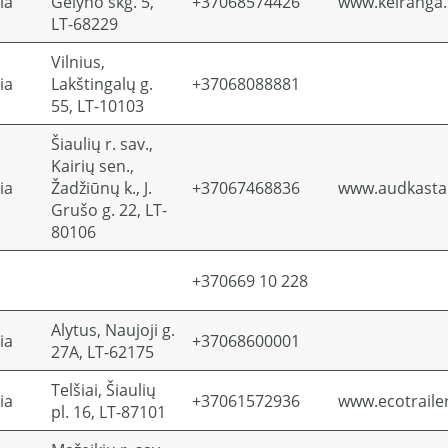
ia
Gėlyno skg. 5,
+37068574426
www.kelranga.
LT-68229
Vilnius,
ia
Lakštingalų g.
+37068088881
55, LT-10103
Šiaulių r. sav.,
Kairių sen.,
ia
Žadžiūnų k., J.
+37067468836
www.audkasta.
Grušo g. 22, LT-
80106
+370669 10 228
Alytus, Naujoji g.
ia
+37068600001
27A, LT-62175
Telšiai, Šiaulių
ia
+37061572936
www.ecotrailer
pl. 16, LT-87101