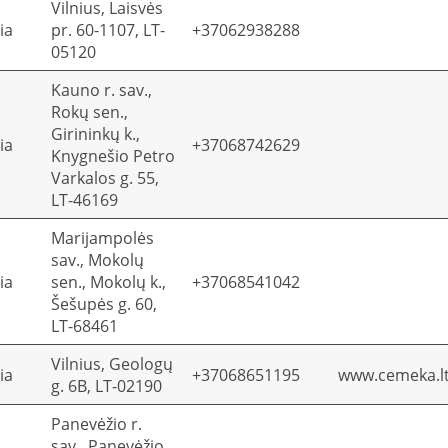
Vilnius, Laisvės
ia
pr. 60-1107, LT-
+37062938288
05120
Kauno r. sav.,
Rokų sen.,
Girininkų k.,
ia
+37068742629
Knygnešio Petro
Varkalos g. 55,
LT-46169
Marijampolės
sav., Mokolų
ia
sen., Mokolų k.,
+37068541042
Šešupės g. 60,
LT-68461
Vilnius, Geologų
ia
+37068651195
www.cemeka.l
g. 6B, LT-02190
Panevėžio r.
sav., Panevėžio