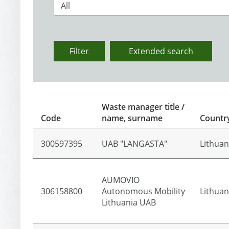
All
Filter
Extended search
Waste manager title /
Code
name, surname
Countr
300597395
UAB "LANGASTA"
Lithuan
AUMOVIO
306158800
Autonomous Mobility
Lithuan
Lithuania UAB