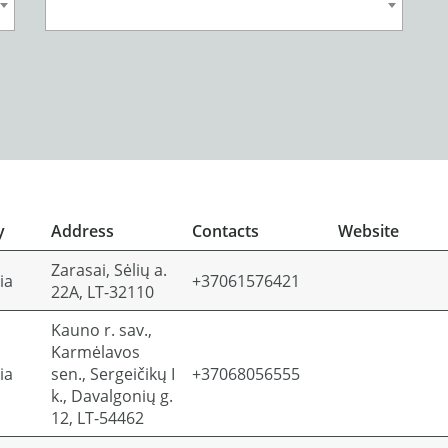
y
Address
Contacts
Website
Zarasai, Sėlių a.
ia
+37061576421
22A, LT-32110
Kauno r. sav.,
Karmėlavos
ia
sen., Sergeičikų I
+37068056555
k., Davalgonių g.
12, LT-54462