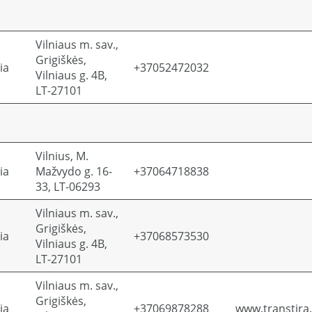
Vilniaus m. sav.,
Grigiškės,
ia
+37052472032
Vilniaus g. 4B,
LT-27101
Vilnius, M.
ia
Mažvydo g. 16-
+37064718838
33, LT-06293
Vilniaus m. sav.,
Grigiškės,
ia
+37068573530
Vilniaus g. 4B,
LT-27101
Vilniaus m. sav.,
Grigiškės,
ia
+37069878288
www.transtira