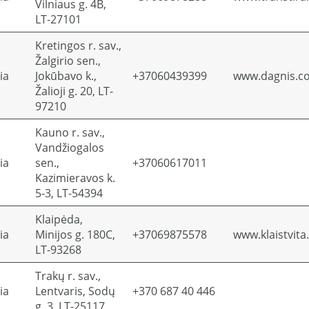
Vilniaus g. 4B,
LT-27101
Kretingos r. sav.,
Žalgirio sen.,
ia
Jokūbavo k.,
+37060439399
www.dagnis.c
Žalioji g. 20, LT-
97210
Kauno r. sav.,
Vandžiogalos
ia
sen.,
+37060617011
Kazimieravos k.
5-3, LT-54394
Klaipėda,
ia
Minijos g. 180C,
+37069875578
www.klaistvita.
LT-93268
Trakų r. sav.,
ia
Lentvaris, Sodų
+370 687 40 446
g. 3, LT-25117