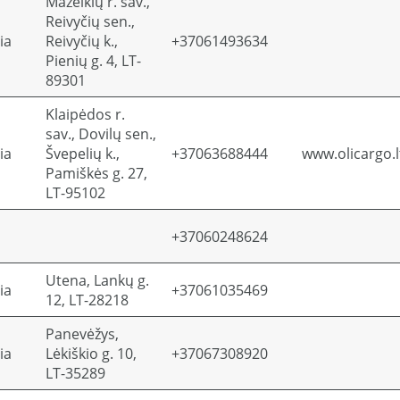
Mažeikių r. sav.,
Reivyčių sen.,
ia
Reivyčių k.,
+37061493634
Pienių g. 4, LT-
89301
Klaipėdos r.
sav., Dovilų sen.,
ia
Švepelių k.,
+37063688444
www.olicargo.l
Pamiškės g. 27,
LT-95102
+37060248624
Utena, Lankų g.
ia
+37061035469
12, LT-28218
Panevėžys,
ia
Lėkiškio g. 10,
+37067308920
LT-35289