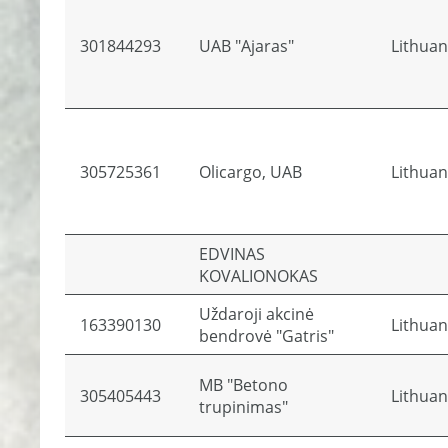
301844293
UAB "Ajaras"
Lithuan
305725361
Olicargo, UAB
Lithuan
EDVINAS
KOVALIONOKAS
Uždaroji akcinė
163390130
Lithuan
bendrovė "Gatris"
MB "Betono
305405443
Lithuan
trupinimas"