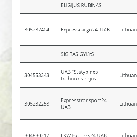
ELIGIJUS RUBINAS
305232404
Expresscargo24, UAB
Lithuan
SIGITAS GYLYS
UAB "Statybinės
304553243
Lithuan
technikos rojus"
Expresstransport24,
305232258
Lithuan
UAB
304830217
LKW Express24 UAB
Lithuan