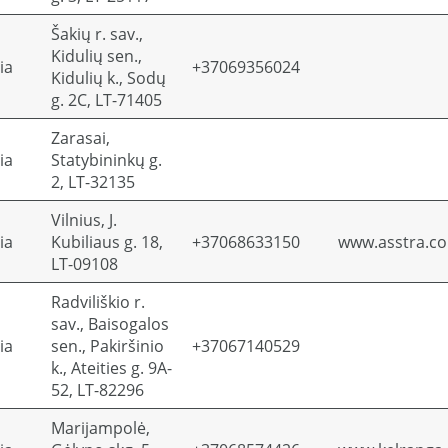
Šakių r. sav.,
Kidulių sen.,
ia
+37069356024
Kidulių k., Sodų
g. 2C, LT-71405
Zarasai,
ia
Statybininkų g.
2, LT-32135
Vilnius, J.
ia
Kubiliaus g. 18,
+37068633150
www.asstra.c
LT-09108
Radviliškio r.
sav., Baisogalos
ia
sen., Pakiršinio
+37067140529
k., Ateities g. 9A-
52, LT-82296
Marijampolė,