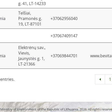
g. 41, LT-14233
Telšiai,
nia
Pramonės g.
+37062956040
19, LT-87101
+37067409147
Elektrėnų sav.,
Vievis,
nia
+37069844701
www.bevita.
Jaunystės g. 1,
LT-21366
entries.
1
Ministry of Environment of the Republic of Lithuania, 2026. All rights reserv