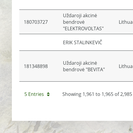
Uždaroji akcinė
180703727
bendrovė
Lithua
"ELEKTROVOLTAS"
ERIK STALINKEVIČ
Uždaroji akcinė
181348898
Lithua
bendrovė "BEVITA"
5 Entries
Showing 1,961 to 1,965 of 2,985 
© 