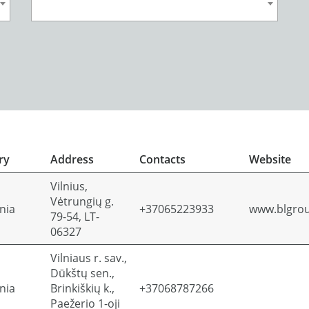
ry
Address
Contacts
Website
Vilnius,
Vėtrungių g.
nia
+37065223933
www.blgrou
79-54, LT-
06327
Vilniaus r. sav.,
Dūkštų sen.,
nia
Brinkiškių k.,
+37068787266
Paežerio 1-oji