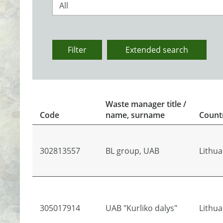
All
Filter
Extended search
Waste manager title /
Code
name, surname
Count
302813557
BL group, UAB
Lithua
305017914
UAB "Kurliko dalys"
Lithua