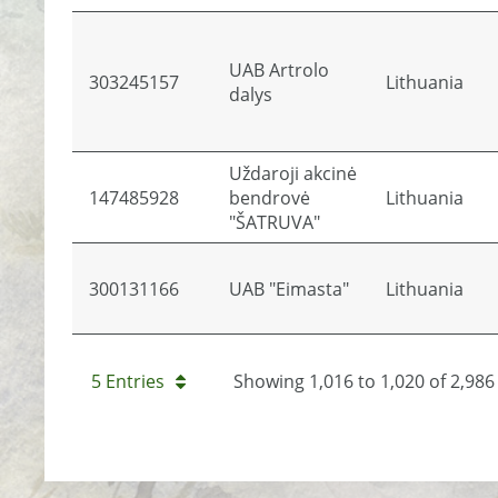
UAB Artrolo
303245157
Lithuania
dalys
Uždaroji akcinė
147485928
bendrovė
Lithuania
"ŠATRUVA"
300131166
UAB "Eimasta"
Lithuania
5 Entries
Showing 1,016 to 1,020 of 2,986 