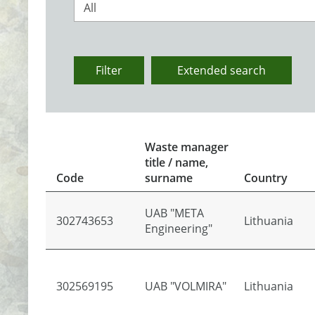
All
Filter
Extended search
Waste manager
title / name,
Code
surname
Country
UAB "META
302743653
Lithuania
Engineering"
302569195
UAB "VOLMIRA"
Lithuania