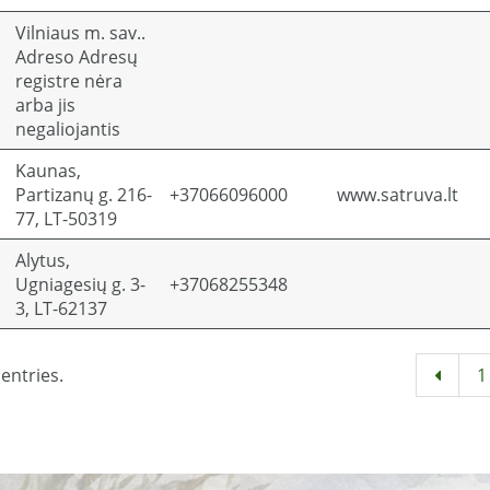
Vilniaus m. sav..
Adreso Adresų
registre nėra
arba jis
negaliojantis
Kaunas,
Partizanų g. 216-
+37066096000
www.satruva.lt
77, LT-50319
Alytus,
Ugniagesių g. 3-
+37068255348
3, LT-62137
entries.
1