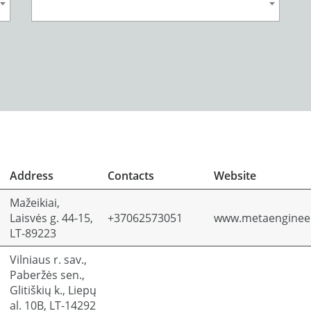
Address
Contacts
Website
Mažeikiai,
Laisvės g. 44-15,
+37062573051
www.metaengineer
LT-89223
Vilniaus r. sav.,
Paberžės sen.,
Glitiškių k., Liepų
al. 10B, LT-14292