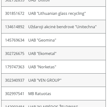
302752855
UAB "Distoil"
301851672
UAB "Lithuanian glass recycling"
134614892
Uždaroji akcinė bendrovė "Unitechna"
145769634
UAB "Geomina"
302726675
UAB "Ekometal"
179747363
UAB "Norketas"
302340937
UAB "VEN GROUP"
302997541
MB Ratuotas