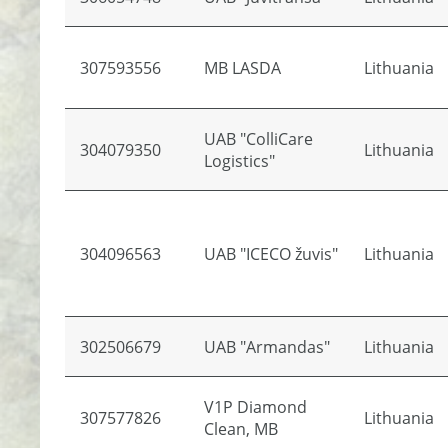
307593556
MB LASDA
Lithuania
UAB "ColliCare
304079350
Lithuania
Logistics"
304096563
UAB "ICECO žuvis"
Lithuania
302506679
UAB "Armandas"
Lithuania
V1P Diamond
307577826
Lithuania
Clean, MB