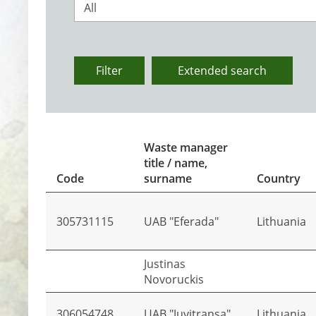
All
Filter
Extended search
Waste manager
title / name,
Code
surname
Country
305731115
UAB "Eferada"
Lithuania
Justinas
Novoruckis
306054748
UAB "Juvitransa"
Lithuania