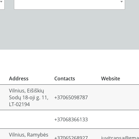
Address
Contacts
Website
Vilnius, Eišiškių
Sodų 18-oji g. 11,
+37065098787
LT-02194
+37068366133
Vilnius, Ramybės
+37065268927
juvitransa@gma