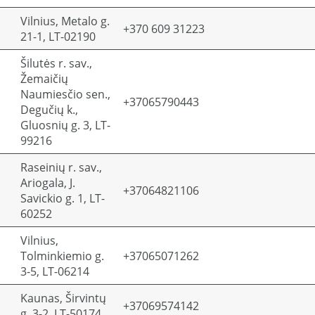
Vilnius, Metalo g.
+370 609 31223
21-1, LT-02190
Šilutės r. sav.,
Žemaičių
Naumiesčio sen.,
+37065790443
Degučių k.,
Gluosnių g. 3, LT-
99216
Raseinių r. sav.,
Ariogala, J.
+37064821106
Savickio g. 1, LT-
60252
Vilnius,
Tolminkiemio g.
+37065071262
3-5, LT-06214
Kaunas, Širvintų
+37069574142
g. 3-2, LT-50174