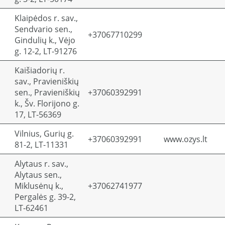
Klaipėdos r. sav.,
Sendvario sen.,
+37067710299
Gindulių k., Vėjo
g. 12-2, LT-91276
Kaišiadorių r.
sav., Pravieniškių
sen., Pravieniškių
+37060392991
k., Šv. Florijono g.
17, LT-56369
Vilnius, Gurių g.
+37060392991
www.ozys.lt
81-2, LT-11331
Alytaus r. sav.,
Alytaus sen.,
Miklusėnų k.,
+37062741977
Pergalės g. 39-2,
LT-62461