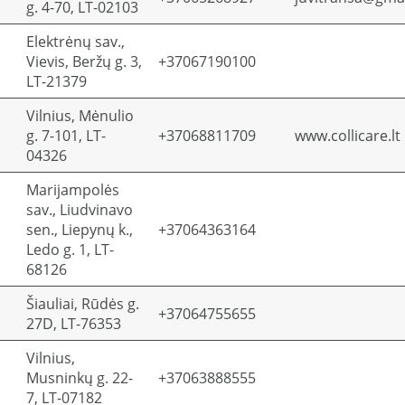
g. 4-70, LT-02103
Elektrėnų sav.,
Vievis, Beržų g. 3,
+37067190100
LT-21379
Vilnius, Mėnulio
g. 7-101, LT-
+37068811709
www.collicare.lt
04326
Marijampolės
sav., Liudvinavo
sen., Liepynų k.,
+37064363164
Ledo g. 1, LT-
68126
Šiauliai, Rūdės g.
+37064755655
27D, LT-76353
Vilnius,
Musninkų g. 22-
+37063888555
7, LT-07182