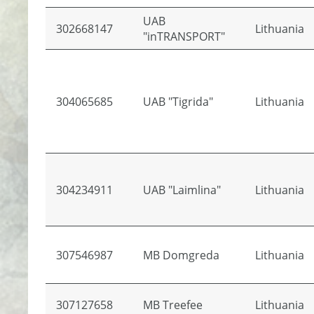
UAB
302668147
Lithuania
"inTRANSPORT"
304065685
UAB "Tigrida"
Lithuania
304234911
UAB "Laimlina"
Lithuania
307546987
MB Domgreda
Lithuania
307127658
MB Treefee
Lithuania