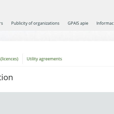
rs
Publicity of organizations
GPAIS apie
Informaci
(licences)
Utility agreements
tion