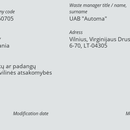
Waste manager title / name,
y code
surname
60705
UAB "Automa"
Adress
y
Vilnius, Virginijaus Drus
ania
6-70, LT-04305
ekų ar padangų
civilinės atsakomybės
Modification date
Mo