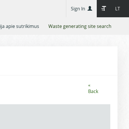
Sign In
LT
ja apie sutrikimus
Waste generating site search
«
Back