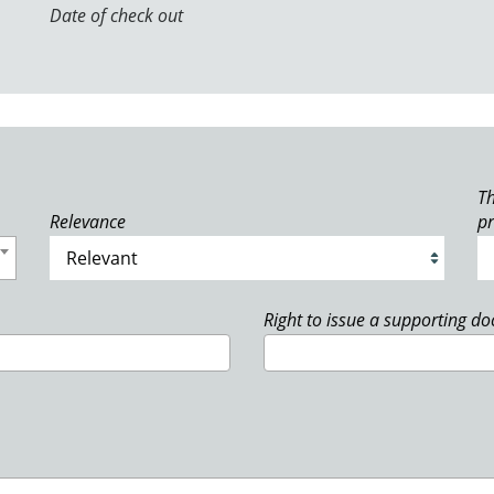
Date of check out
Th
Relevance
p
Right to issue a supporting d