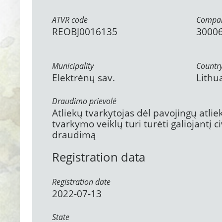
ATVR code
Compan
REOBJ0016135
3000
Municipality
Countr
Elektrėnų sav.
Lithu
Draudimo prievolė
Atliekų tvarkytojas dėl pavojingų atli
tvarkymo veiklų turi turėti galiojantį 
draudimą
Registration data
Registration date
2022-07-13
State