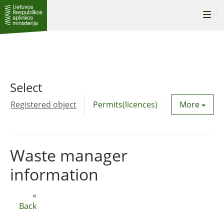
Togg
navi
Select
Registered object
Permits(licences)
Utility agre
More
Waste manager
information
«
Back