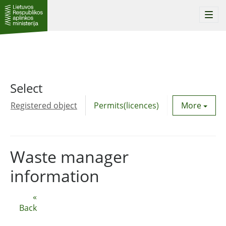
Togg
navi
Select
Registered object
Permits(licences)
Utility agre
More
Waste manager
information
«
Back