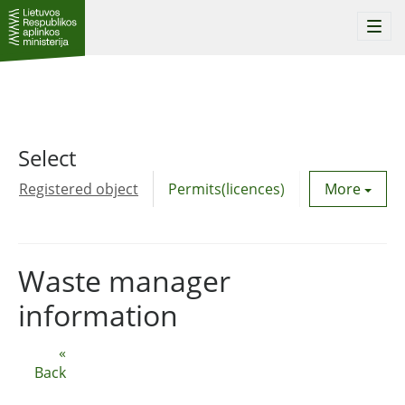
Togg
navi
Select
Registered object
Permits(licences)
Utility agre
More
Waste manager
information
«
Back