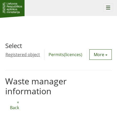
Togg
navi
Select
Registered object
Permits(licences)
Utility agre
More
Waste manager
information
«
Back