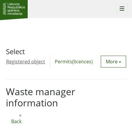
Togg
navi
Select
Registered object
Permits(licences)
Utility agre
More
Waste manager
information
«
Back