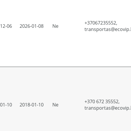
+37067235552,
12-06
2026-01-08
Ne
transportas@ecovip.
+370 672 35552,
01-10
2018-01-10
Ne
transportas@ecovip.