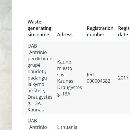
Waste
generating
Registration
Regis
site name
Adress
number
date
UAB
"Antrinio
perdirbimo
Kauno
grupė"
miesto
naudotų
sav.,
RVL-
padangų
2017-
Kaunas,
000004582
laikymo
Draugystės
aikštelė,
g. 13A
Draugystės
g. 13A,
Kaunas
UAB
"Antrinio
Lithuania,