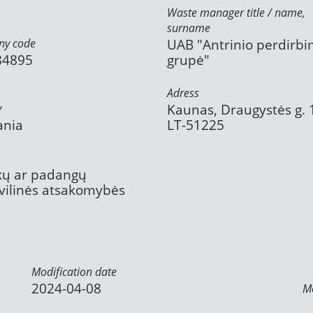
Waste manager title / name,
surname
y code
UAB "Antrinio perdirb
84895
grupė"
Adress
y
Kaunas, Draugystės g. 
ania
LT-51225
ekų ar padangų
civilinės atsakomybės
Modification date
2024-04-08
Mo