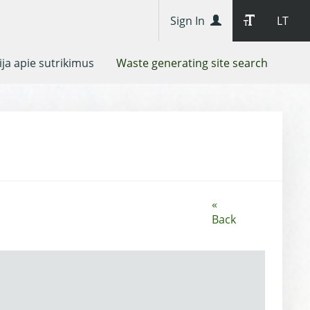
Sign In
LT
ja apie sutrikimus
Waste generating site search
«
Back