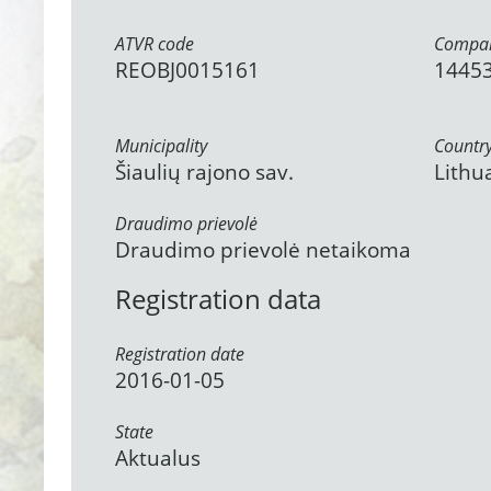
ATVR code
Compan
REOBJ0015161
1445
Municipality
Countr
Šiaulių rajono sav.
Lithu
Draudimo prievolė
Draudimo prievolė netaikoma
Registration data
Registration date
2016-01-05
State
Aktualus