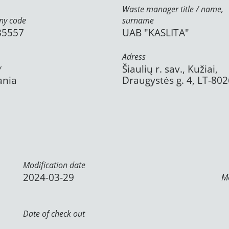
Waste manager title / name,
y code
surname
35557
UAB "KASLITA"
Adress
y
Šiaulių r. sav., Kužiai,
ania
Draugystės g. 4, LT-80
Modification date
2024-03-29
Mo
Date of check out