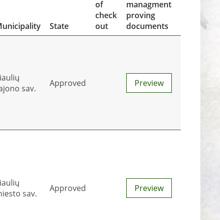
of
managment
check
proving
unicipality
State
out
documents
iaulių
Approved
Preview
ajono sav.
iaulių
Approved
Preview
iesto sav.