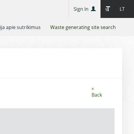
Sign In
LT
ja apie sutrikimus
Waste generating site search
«
Back