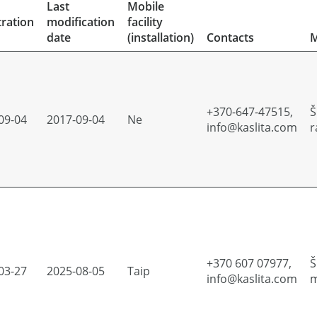
Last
Mobile
tration
modification
facility
date
(installation)
Contacts
M
+370-647-47515,
Š
09-04
2017-09-04
Ne
info@kaslita.com
r
+370 607 07977,
Š
03-27
2025-08-05
Taip
info@kaslita.com
m