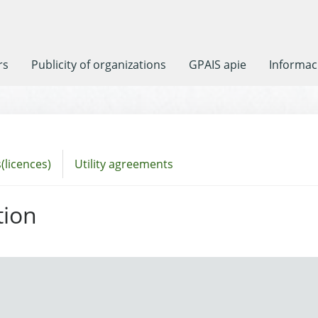
rs
Publicity of organizations
GPAIS apie
Informaci
(licences)
Utility agreements
tion