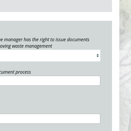
e manager has the right to issue documents
roving waste management
ocument process