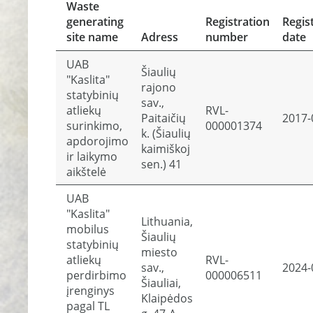
Waste
generating
Registration
Regis
site name
Adress
number
date
UAB
Šiaulių
"Kaslita"
rajono
statybinių
sav.,
atliekų
RVL-
Paitaičių
2017-
surinkimo,
000001374
k. (Šiaulių
apdorojimo
kaimiškoj
ir laikymo
sen.) 41
aikštelė
UAB
"Kaslita"
Lithuania,
mobilus
Šiaulių
statybinių
miesto
atliekų
RVL-
sav.,
2024-
perdirbimo
000006511
Šiauliai,
įrenginys
Klaipėdos
pagal TL