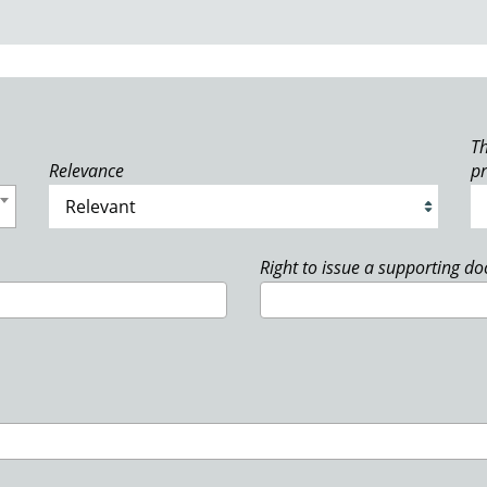
Th
Relevance
p
Right to issue a supporting d