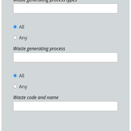
All
Any
Waste generating process
All
Any
Waste code and name