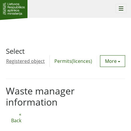
Togg
navi
Select
Registered object
Permits(licences)
Utility agre
More
Waste manager
information
«
Back