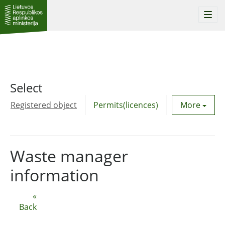
Togg
navi
Select
Registered object
Permits(licences)
Utility agre
More
Waste manager
information
«
Back