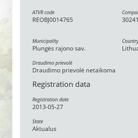
ATVR code
Compan
REOBJ0014765
3024
Municipality
Countr
Plungės rajono sav.
Lithu
Draudimo prievolė
Draudimo prievolė netaikoma
Registration data
Registration date
2013-05-27
State
Aktualus