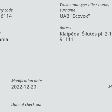
Waste manager title / name,
y code
surname
16114
UAB "Ecovox"
Adress
y
Klaipėda, Šilutės pl. 2-1
ania
91111
Modification date
2022-12-20
Mo
Date of check out