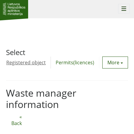
Togg
navi
Select
Registered object
Permits(licences)
Utility agre
More
Waste manager
information
«
Back