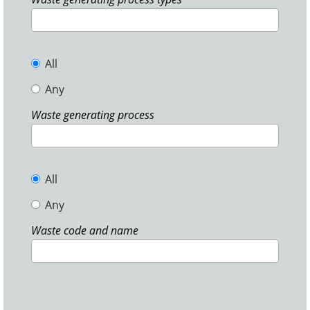
All
Any
Waste generating process
All
Any
Waste code and name