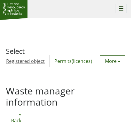
Togg
navi
Select
Registered object
Permits(licences)
Utility agre
More
Waste manager
information
«
Back