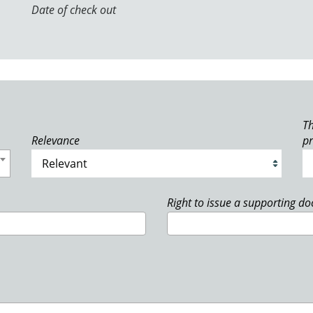
Date of check out
Th
Relevance
p
Right to issue a supporting d