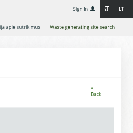
Sign In
LT
ja apie sutrikimus
Waste generating site search
«
Back