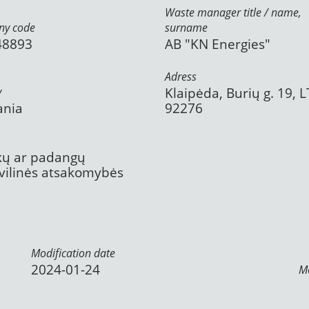
Waste manager title / name,
y code
surname
48893
AB "KN Energies"
Adress
y
Klaipėda, Burių g. 19, L
ania
92276
ekų ar padangų
civilinės atsakomybės
Modification date
2024-01-24
Mo