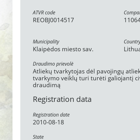
ATVR code
Compan
REOBJ0014517
1106
Municipality
Countr
Klaipėdos miesto sav.
Lithu
Draudimo prievolė
Atliekų tvarkytojas dėl pavojingų atli
tvarkymo veiklų turi turėti galiojantį 
draudimą
Registration data
Registration date
2010-08-18
State