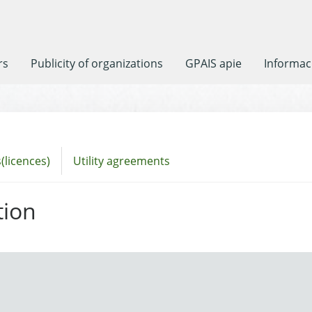
rs
Publicity of organizations
GPAIS apie
Informaci
(licences)
Utility agreements
tion