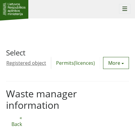
Togg
navi
Select
Registered object
Permits(licences)
Utility agre
More
Waste manager
information
«
Back