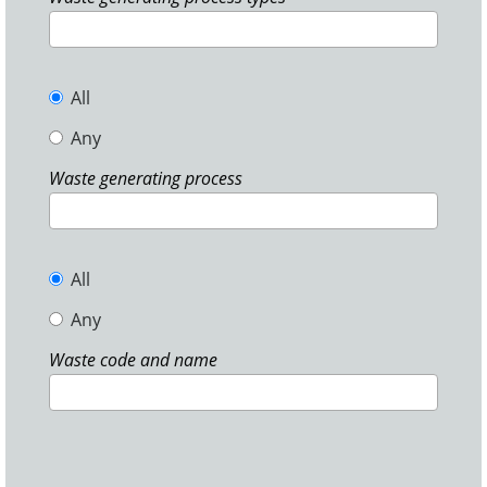
All
Any
Waste generating process
All
Any
Waste code and name