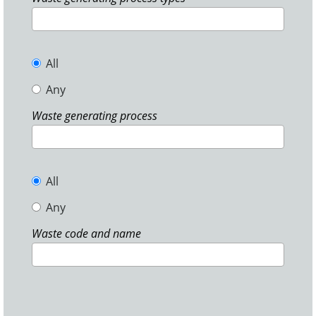
All
Any
Waste generating process
All
Any
Waste code and name