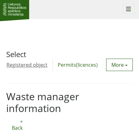
Togg
navi
Select
Registered object
Permits(licences)
Utility agre
More
Waste manager
information
«
Back