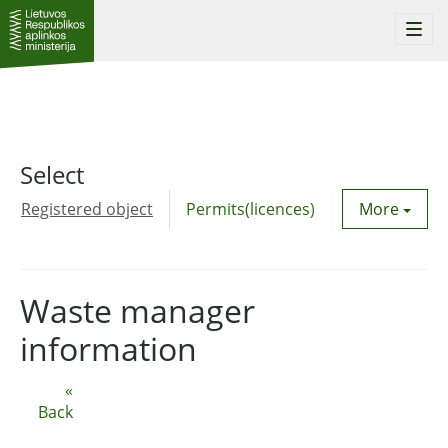
Togg
navi
Select
Registered object
Permits(licences)
Utility agre
More
Waste manager
information
«
Back