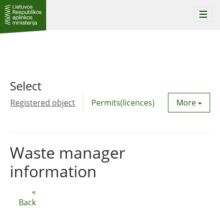
Togg
navi
Select
Registered object
Permits(licences)
Utility agre
More
Waste manager
information
«
Back