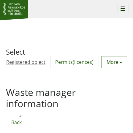
Togg
navi
Select
Registered object
Permits(licences)
Utility agre
More
Waste manager
information
«
Back