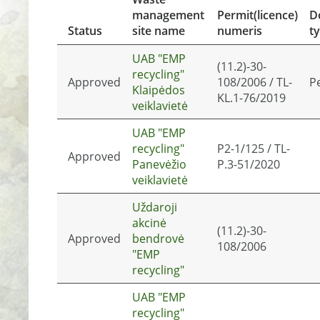
management
Permit(licence)
D
Status
site name
numeris
t
UAB "EMP
(11.2)-30-
recycling"
Approved
108/2006 / TL-
P
Klaipėdos
KL.1-76/2019
veiklavietė
UAB "EMP
recycling"
P2-1/125 / TL-
Approved
Panevėžio
P.3-51/2020
veiklavietė
Uždaroji
akcinė
(11.2)-30-
Approved
bendrovė
108/2006
"EMP
recycling"
UAB "EMP
recycling"