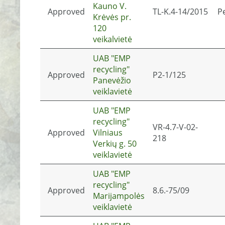
Kauno V.
Approved
TL-K.4-14/2015
P
Krėvės pr.
120
veikalvietė
UAB "EMP
recycling"
Approved
P2-1/125
Panevėžio
veiklavietė
UAB "EMP
recycling"
VR-4.7-V-02-
Approved
Vilniaus
218
Verkių g. 50
veiklavietė
UAB "EMP
recycling"
Approved
8.6.-75/09
Marijampolės
veiklavietė