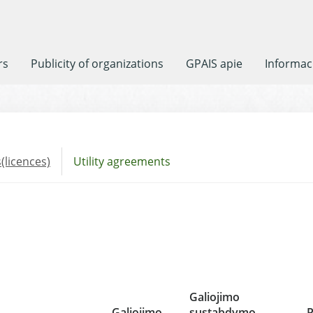
rs
Publicity of organizations
GPAIS apie
Informaci
(licences)
Utility agreements
Galiojimo
Galiojimo
sustabdymo
P