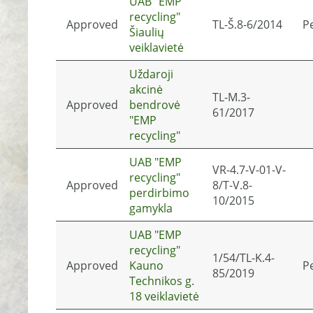
UAB "EMP
recycling"
Approved
TL-Š.8-6/2014
P
Šiaulių
veiklavietė
Uždaroji
akcinė
TL-M.3-
Approved
bendrovė
61/2017
"EMP
recycling"
UAB "EMP
VR-4.7-V-01-V-
recycling"
Approved
8/T-V.8-
perdirbimo
10/2015
gamykla
UAB "EMP
recycling"
1/54/TL-K.4-
Approved
Kauno
P
85/2019
Technikos g.
18 veiklavietė