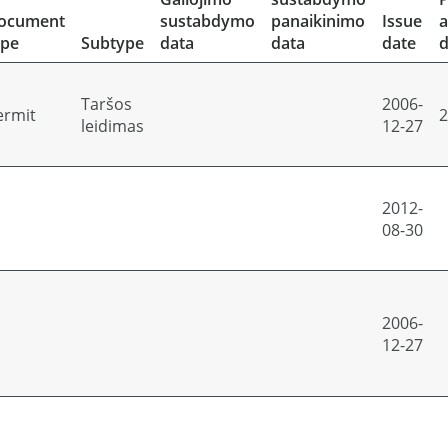
ocument
sustabdymo
panaikinimo
Issue
a
ype
Subtype
data
data
date
d
Taršos
2006-
ermit
2
leidimas
12-27
2012-
08-30
2006-
12-27