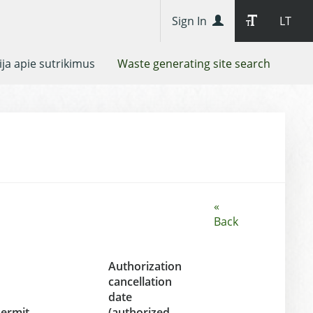
Sign In
LT
ja apie sutrikimus
Waste generating site search
«
Back
Authorization
cancellation
date
ermit
(authorized