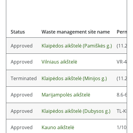
Status
Waste management site name
Permit(
Approved
Klaipėdos aikštelė (Pamiškės g.)
(11.2)-
Approved
Vilniaus aikštelė
VR-4.7-
Terminated
Klaipėdos aikštelė (Minijos g.)
(11.2)-
Approved
Marijampolės aikštelė
8.6-66/
Approved
Klaipėdos aikštelė (Dubysos g.)
TL-KL.
Approved
Kauno aikštelė
1/10 / 