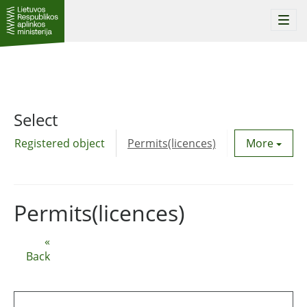
Togg
navi
Select
Registered object
Permits(licences)
Utility agre
More
Permits(licences)
«
Back