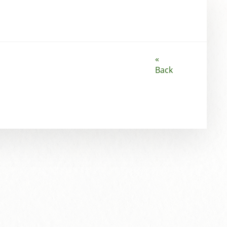
«
Back