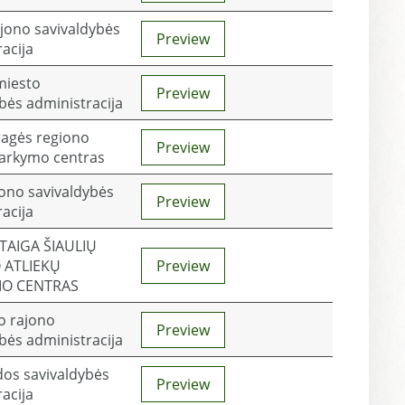
ajono savivaldybės
Preview
acija
miesto
Preview
bės administracija
agės regiono
Preview
varkymo centras
jono savivaldybės
Preview
acija
STAIGA ŠIAULIŲ
 ATLIEKŲ
Preview
O CENTRAS
io rajono
Preview
bės administracija
dos savivaldybės
Preview
acija