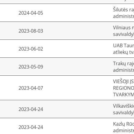
Šilutės r
2024-04-05
administr
Vilniaus 
2023-08-03
savivaldy
UAB Taur
2023-06-02
atliekų t
Trakų ra
2023-05-09
administr
VIEŠOJI Į
2023-04-07
REGIONO
TVARKYM
Vilkavišk
2023-04-24
savivaldy
Kazlų Rū
2023-04-24
administr