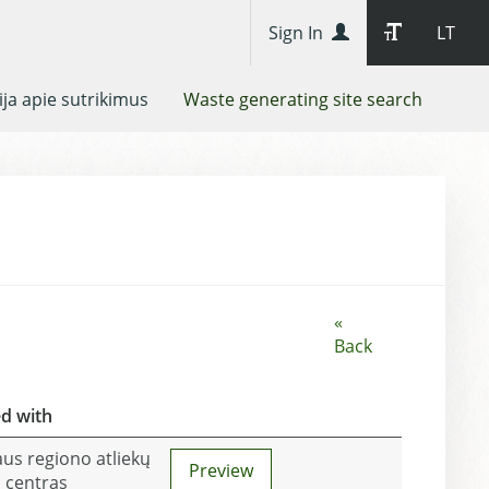
Sign In
LT
ja apie sutrikimus
Waste generating site search
«
Back
ed with
us regiono atliekų
Preview
 centras