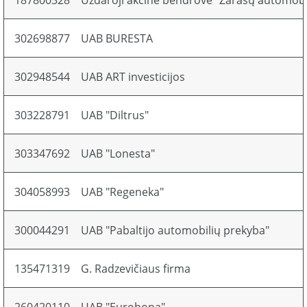
187800328
Uždaroji akcinė bendrovė "Zarasų automobili
302698877
UAB BURESTA
302948544
UAB ART investicijos
303228791
UAB "Diltrus"
303347692
UAB "Lonesta"
304058993
UAB "Regeneka"
300044291
UAB "Pabaltijo automobilių prekyba"
135471319
G. Radzevičiaus firma