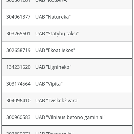
302861281
UAB "KOSANA"
304061377
UAB "Natureka"
303265601
UAB "Statybų taksi"
302658719
UAB "Ekoatliekos"
134231520
UAB "Lignineko"
303174564
UAB "Vipita"
304096410
UAB "Tviskėk švara"
300960583
UAB "Vilniaus betono gaminiai"