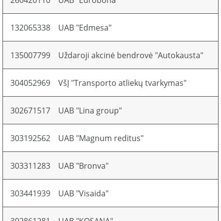
260420110
UAB "Eurobona"
132065338
UAB "Edmesa"
135007799
Uždaroji akcinė bendrovė "Autokausta"
304052969
VšĮ "Transporto atliekų tvarkymas"
302671517
UAB "Lina group"
303192562
UAB "Magnum reditus"
303311283
UAB "Bronva"
303441939
UAB "Visaida"