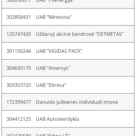
302850071
UAB "Psenergija"
302858431
UAB "Minesota"
125747420
Uždaroji akcinė bendrovė "DETMETAS"
301150244
UAB "VIGIDAS PACK"
304693170
UAB "Amersys"
303353720
UAB "Ebresa"
172399477
Danutės Juškienės individuali įmonė
304412125
UAB Autoskerdykla