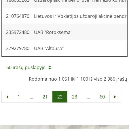
186063262
Uždaroji akcinė bendrovė "Nemėžio komuna
210764870
Lietuvos ir Vokietijos uždaroji akcinė bend
235972480
UAB "Rotoksema"
279279780
UAB "Altaura"
50 įrašų puslapyje
Rodoma nuo 1 051 iki 1 100 iš viso 2 986 įrašų
1
...
21
22
23
...
60