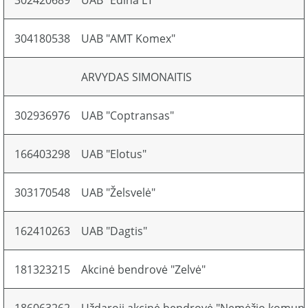
302420689
UAB "Edina LT"
304180538
UAB "AMT Komex"
ARVYDAS SIMONAITIS
302936976
UAB "Coptransas"
166403298
UAB "Elotus"
303170548
UAB "Želsvelė"
162410263
UAB "Dagtis"
181323215
Akcinė bendrovė "Zelvė"