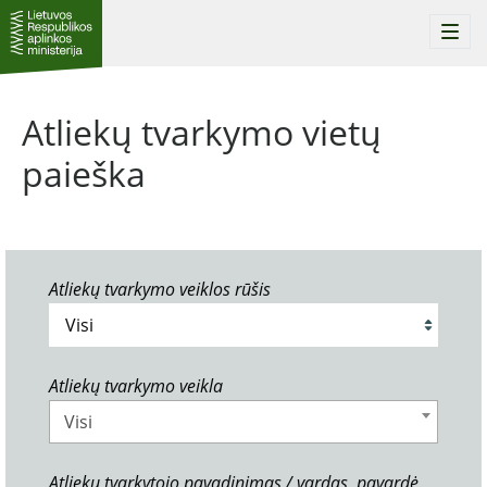
Togg
navi
Atliekų tvarkymo vietų
paieška
Atliekų tvarkymo veiklos rūšis
Atliekų tvarkymo veikla
Visi
Atliekų tvarkytojo pavadinimas / vardas, pavardė