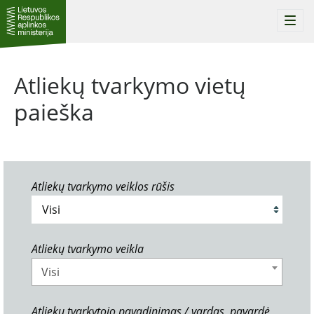
Togg
navi
Atliekų tvarkymo vietų
paieška
Atliekų tvarkymo veiklos rūšis
Atliekų tvarkymo veikla
Visi
Atliekų tvarkytojo pavadinimas / vardas, pavardė