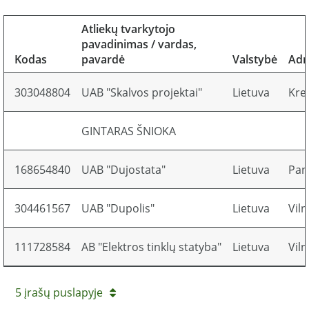
Atliekų tvarkytojo
pavadinimas / vardas,
Kodas
pavardė
Valstybė
Adr
303048804
UAB "Skalvos projektai"
Lietuva
Kret
GINTARAS ŠNIOKA
168654840
UAB "Dujostata"
Lietuva
Pane
304461567
UAB "Dupolis"
Lietuva
Viln
111728584
AB "Elektros tinklų statyba"
Lietuva
Viln
5 įrašų puslapyje