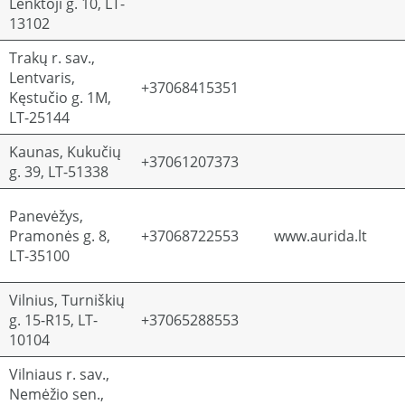
Lenktoji g. 10, LT-
13102
Trakų r. sav.,
Lentvaris,
+37068415351
Kęstučio g. 1M,
LT-25144
Kaunas, Kukučių
+37061207373
g. 39, LT-51338
Panevėžys,
Pramonės g. 8,
+37068722553
www.aurida.lt
LT-35100
Vilnius, Turniškių
g. 15-R15, LT-
+37065288553
10104
Vilniaus r. sav.,
Nemėžio sen.,