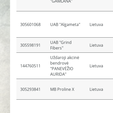
"GAMLANA"
305601068
UAB "Algameta"
Lietuva
UAB "Grind
305598191
Lietuva
Fibers"
Uždaroji akcinė
bendrovė
144760511
Lietuva
"PANEVĖŽIO
AURIDA"
305293841
MB Proline X
Lietuva