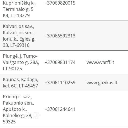
Kuprioniškių k.,
+37069820015
Terminalo g. 5
K4, LT-13279
Kalvarijos sav.,
Kalvarijos sen.,
+37066592313
Jonų k., Eglės g.
33, LT-69316
Plungė, J. Tumo-
Vaižganto g. 28A,
+37069831174
www.vvarff.lt
LT-90125
Kaunas, Kadagių
+37061110259
www.gazikas.lt
kel. 6C, LT-45457
Prienų r. sav.,
Pakuonio sen.,
Apušoto k.,
+37061244641
Kalnelio g. 28, LT-
59325