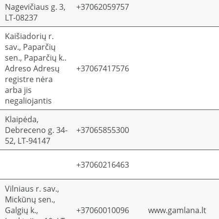
Nagevičiaus g. 3,
+37062059757
LT-08237
Kaišiadorių r.
sav., Paparčių
sen., Paparčių k..
Adreso Adresų
+37067417576
registre nėra
arba jis
negaliojantis
Klaipėda,
Debreceno g. 34-
+37065855300
52, LT-94147
+37060216463
Vilniaus r. sav.,
Mickūnų sen.,
Galgių k.,
+37060010096
www.gamlana.lt