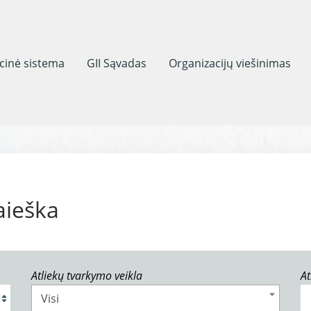
acinė sistema
GII Sąvadas
Organizacijų viešinimas
aieška
Atliekų tvarkymo veikla
At
Visi