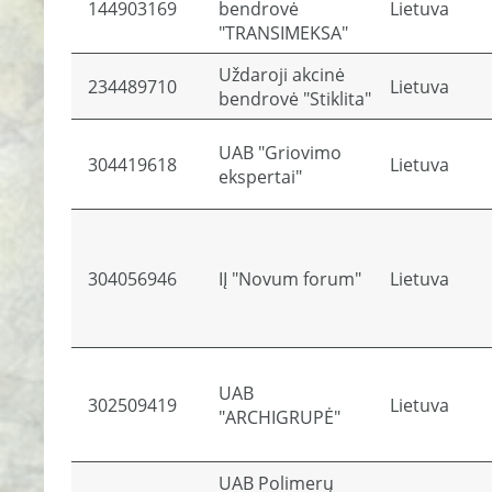
144903169
bendrovė
Lietuva
"TRANSIMEKSA"
Uždaroji akcinė
234489710
Lietuva
bendrovė "Stiklita"
UAB "Griovimo
304419618
Lietuva
ekspertai"
304056946
IĮ "Novum forum"
Lietuva
UAB
302509419
Lietuva
"ARCHIGRUPĖ"
UAB Polimerų