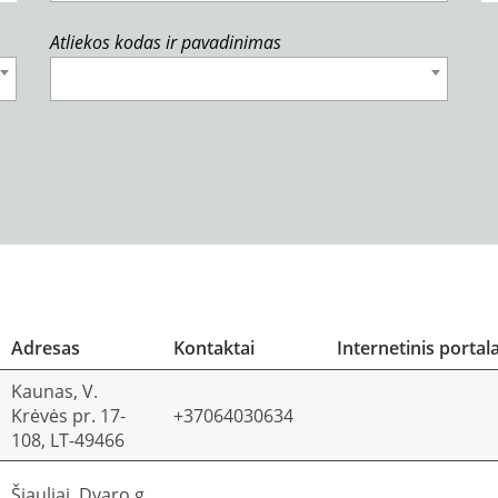
Atliekos kodas ir pavadinimas
Adresas
Kontaktai
Internetinis portal
Kaunas, V.
Krėvės pr. 17-
+37064030634
108, LT-49466
Šiauliai, Dvaro g.