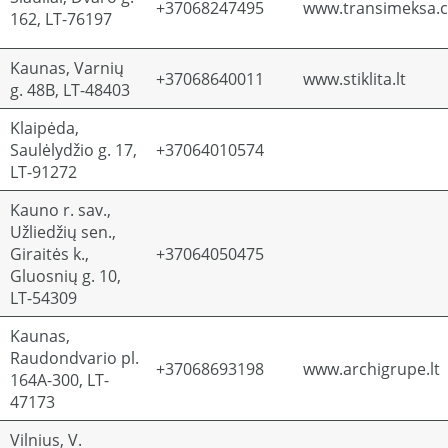
+37068247495
www.transimeksa.
162, LT-76197
Kaunas, Varnių
+37068640011
www.stiklita.lt
g. 48B, LT-48403
Klaipėda,
Saulėlydžio g. 17,
+37064010574
LT-91272
Kauno r. sav.,
Užliedžių sen.,
Giraitės k.,
+37064050475
Gluosnių g. 10,
LT-54309
Kaunas,
Raudondvario pl.
+37068693198
www.archigrupe.lt
164A-300, LT-
47173
Vilnius, V.