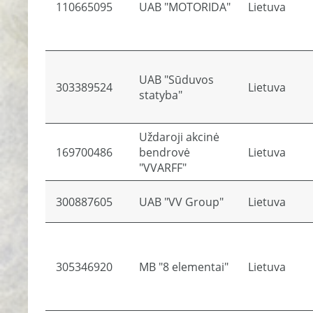
110665095
UAB "MOTORIDA"
Lietuva
UAB "Sūduvos
303389524
Lietuva
statyba"
Uždaroji akcinė
169700486
bendrovė
Lietuva
"VVARFF"
300887605
UAB "VV Group"
Lietuva
305346920
MB "8 elementai"
Lietuva