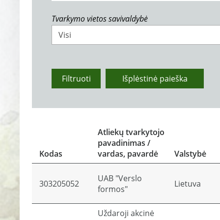
Tvarkymo vietos savivaldybė
Visi
Filtruoti
Išplėstinė paieška
Atliekų tvarkytojo
pavadinimas /
Kodas
vardas, pavardė
Valstybė
UAB "Verslo
303205052
Lietuva
formos"
Uždaroji akcinė