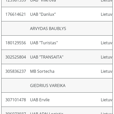
125981359
UAB "Vilkrova"
Lietuv
176614621
UAB "Danlux"
Lietuv
ARVYDAS BAUBLYS
180129556
UAB "Turistas"
Lietuv
302525804
UAB "TRANSAITA"
Lietuv
305836237
MB Sortecha
Lietuv
GIEDRIUS VAREIKA
307101478
UAB Ervile
Lietuv