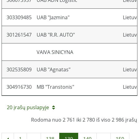
306073937
UAB ADN Logistic
Lietuv
303309485
UAB "Jazmina"
Lietuv
301261547
UAB "R.R. AUTO"
Lietuv
VAIVA SINICYNA
302535809
UAB "Agnatas"
Lietuv
304916730
MB "Transtonis"
Lietuv
20 įrašų puslapyje
Rodoma nuo 2 761 iki 2 780 iš viso 2 986 įrašų
1
...
138
139
140
...
150