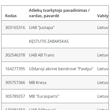
Atliekų tvarkytojo pavadinimas /
Kodas
vardas, pavardė
Valsty
303165316
UAB "Justapa"
Lietuv
KĘSTUTIS ZABARSKAS
302546378
UAB AB Trans
Lietuv
164277395
Uždaroji akcinė bendrovė "Pavėjui"
Lietuv
305757366
MB Kresa
Lietuv
305789257
MB "Eurasparts"
Lietuv