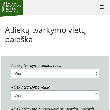
Togg
navi
Atliekų tvarkymo vietų
paieška
Atliekų tvarkymo veiklos rūšis
Atliekų tvarkymo veikla
Visi
Atliekų tvarkytojo pavadinimas / vardas, pavardė