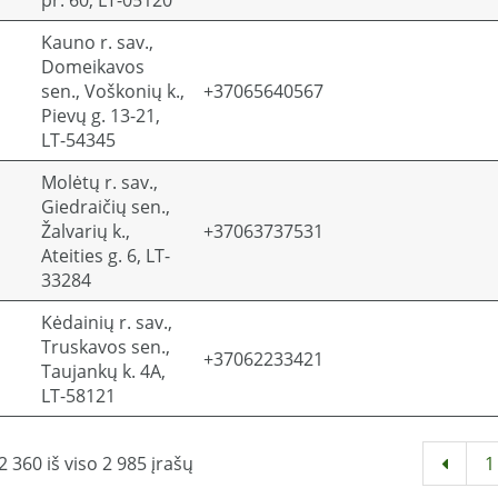
pr. 60, LT-05120
Kauno r. sav.,
Domeikavos
sen., Voškonių k.,
+37065640567
Pievų g. 13-21,
LT-54345
Molėtų r. sav.,
Giedraičių sen.,
Žalvarių k.,
+37063737531
Ateities g. 6, LT-
33284
Kėdainių r. sav.,
Truskavos sen.,
+37062233421
Taujankų k. 4A,
LT-58121
 360 iš viso 2 985 įrašų
1