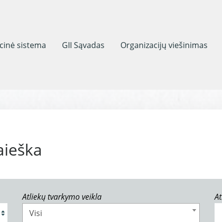
acinė sistema
GII Sąvadas
Organizacijų viešinimas
aieška
Atliekų tvarkymo veikla
At
Visi