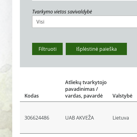
Tvarkymo vietos savivaldybė
Visi
Filtruoti
Išplėstinė paieška
Atliekų tvarkytojo
pavadinimas /
Kodas
vardas, pavardė
Valstybė
306624486
UAB AKVEŽA
Lietuva