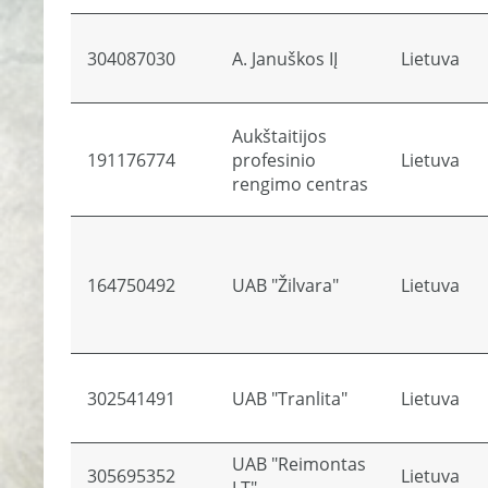
304087030
A. Januškos IĮ
Lietuva
Aukštaitijos
191176774
profesinio
Lietuva
rengimo centras
164750492
UAB "Žilvara"
Lietuva
302541491
UAB "Tranlita"
Lietuva
UAB "Reimontas
305695352
Lietuva