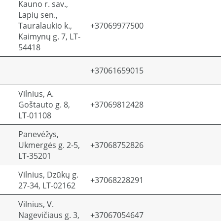
Kauno r. sav.,
Lapių sen.,
Tauralaukio k.,
+37069977500
Kaimynų g. 7, LT-
54418
+37061659015
Vilnius, A.
Goštauto g. 8,
+37069812428
LT-01108
Panevėžys,
Ukmergės g. 2-5,
+37068752826
LT-35201
Vilnius, Dzūkų g.
+37068228291
27-34, LT-02162
Vilnius, V.
Nagevičiaus g. 3,
+37067054647