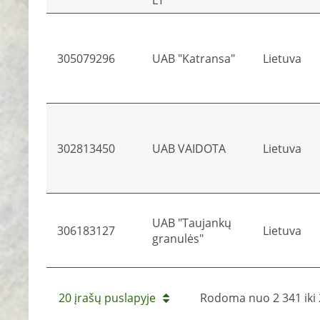
LT"
305079296
UAB "Katransa"
Lietuva
302813450
UAB VAIDOTA
Lietuva
UAB "Taujankų
306183127
Lietuva
granulės"
20 įrašų puslapyje
Rodoma nuo 2 341 iki 2