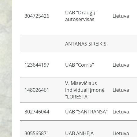
UAB "Draugų"
304725426
Lietuva
autoservisas
ANTANAS SIREIKIS
123644197
UAB "Corris"
Lietuva
V. Misevičiaus
148026461
individuali įmonė
Lietuva
"LORESTA"
302746044
UAB "SANTRANSA"
Lietuva
305565871
UAB ANHEJA
Lietuva