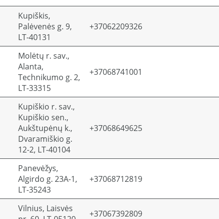
Kupiškis,
Palėvenės g. 9,
+37062209326
LT-40131
Molėtų r. sav.,
Alanta,
+37068741001
Technikumo g. 2,
LT-33315
Kupiškio r. sav.,
Kupiškio sen.,
Aukštupėnų k.,
+37068649625
Dvaramiškio g.
12-2, LT-40104
Panevėžys,
Algirdo g. 23A-1,
+37068712819
LT-35243
Vilnius, Laisvės
+37067392809