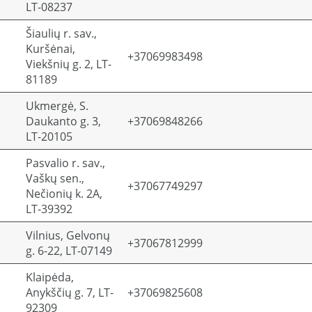
LT-08237
Šiaulių r. sav.,
Kuršėnai,
+37069983498
Viekšnių g. 2, LT-
81189
Ukmergė, S.
Daukanto g. 3,
+37069848266
LT-20105
Pasvalio r. sav.,
Vaškų sen.,
+37067749297
Nečionių k. 2A,
LT-39392
Vilnius, Gelvonų
+37067812999
g. 6-22, LT-07149
Klaipėda,
Anykščių g. 7, LT-
+37069825608
92309