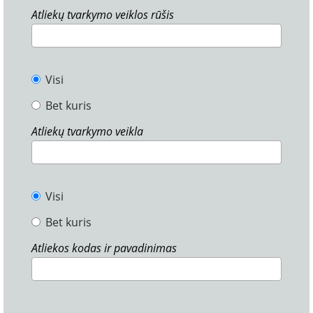
Atliekų tvarkymo veiklos rūšis
Visi
Bet kuris
Atliekų tvarkymo veikla
Visi
Bet kuris
Atliekos kodas ir pavadinimas