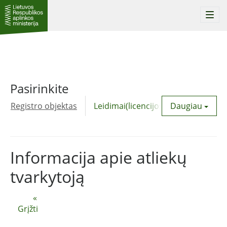
Togg
navi
Pasirinkite
Registro objektas
Leidimai(licencijos)
Daugiau
Komunalinė
Informacija apie atliekų
tvarkytoją
«
Grįžti