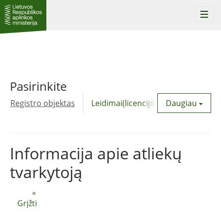
Togg
navi
Pasirinkite
Registro objektas
Leidimai(licencijos)
Daugiau
Komunalinė
Informacija apie atliekų
tvarkytoją
«
Grįžti