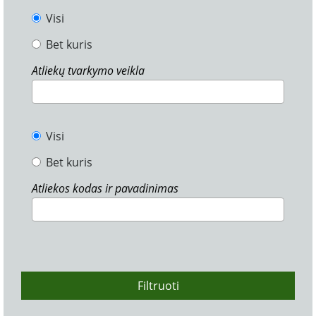
Visi
Bet kuris
Atliekų tvarkymo veikla
Visi
Bet kuris
Atliekos kodas ir pavadinimas
Filtruoti