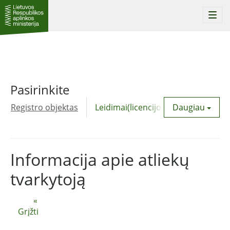
Togg
navi
Pasirinkite
Registro objektas
Leidimai(licencijos)
Daugiau
Komunalinė
Informacija apie atliekų
tvarkytoją
«
Grįžti