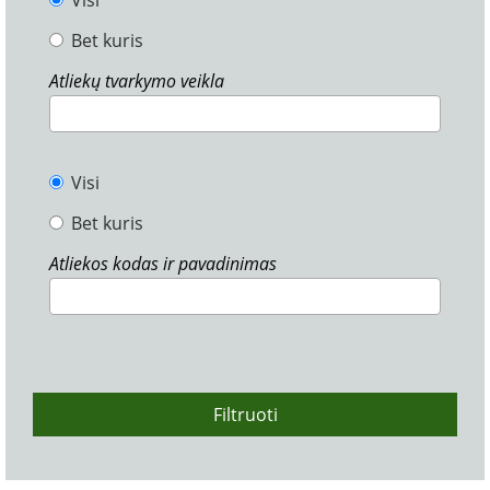
Visi
Bet kuris
Atliekų tvarkymo veikla
Visi
Bet kuris
Atliekos kodas ir pavadinimas
Filtruoti