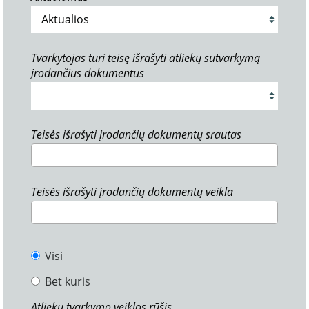
Tvarkytojas turi teisę išrašyti atliekų sutvarkymą
įrodančius dokumentus
Teisės išrašyti įrodančių dokumentų srautas
Teisės išrašyti įrodančių dokumentų veikla
Visi
Bet kuris
Atliekų tvarkymo veiklos rūšis