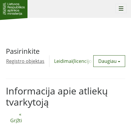
Togg
navi
Pasirinkite
Registro objektas
Leidimai(licencijos)
Daugiau
Komunalinė
Informacija apie atliekų
tvarkytoją
«
Grįžti