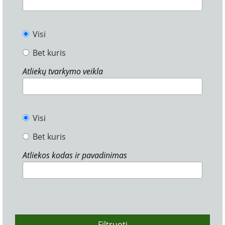
Visi
Bet kuris
Atliekų tvarkymo veikla
Visi
Bet kuris
Atliekos kodas ir pavadinimas
Filtruoti