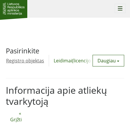
Togg
navi
Pasirinkite
Registro objektas
Leidimai(licencijos)
Daugiau
Komunalinė
Informacija apie atliekų
tvarkytoją
«
Grįžti