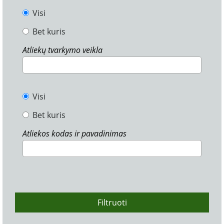
Visi
Bet kuris
Atliekų tvarkymo veikla
Visi
Bet kuris
Atliekos kodas ir pavadinimas
Filtruoti