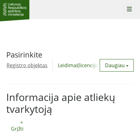
Togg
navi
Pasirinkite
Registro objektas
Leidimai(licencijos)
Daugiau
Komunalinė
Informacija apie atliekų
tvarkytoją
«
Grįžti