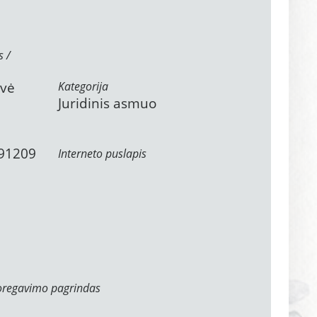
s /
ovė
Kategorija
Juridinis asmuo
-91209
Interneto puslapis
oregavimo pagrindas