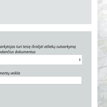
arkytojas turi teisę išrašyti atliekų sutvarkymą
rodančius dokumentus
umentų veikla