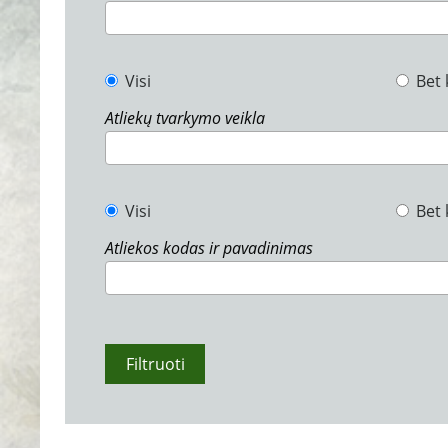
Visi
Bet 
Atliekų tvarkymo veikla
Visi
Bet 
Atliekos kodas ir pavadinimas
Filtruoti