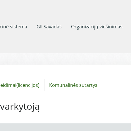
acinė sistema
GII Sąvadas
Organizacijų viešinimas
eidimai(licencijos)
Komunalinės sutartys
tvarkytoją