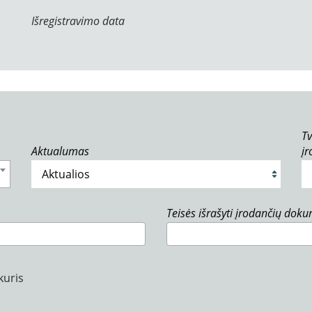
Išregistravimo data
Tv
Aktualumas
į
Teisės išrašyti įrodančių dok
kuris