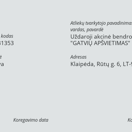
Atliekų tvarkytojo pavadinima
vardas, pavardė
 kodas
Uždaroji akcinė bendr
31353
"GATVIŲ APŠVIETIMAS"
ė
Adresas
va
Klaipėda, Rūtų g. 6, LT
Koregavimo data
K