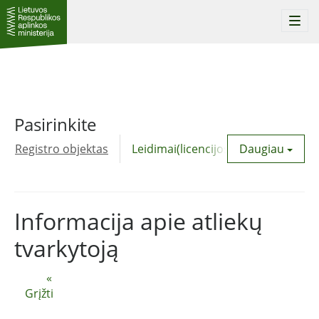
Togg
navi
Pasirinkite
Registro objektas
Leidimai(licencijos)
Daugiau
Komunalinė
Informacija apie atliekų
tvarkytoją
«
Grįžti