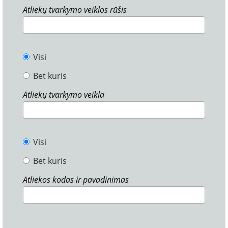
Atliekų tvarkymo veiklos rūšis
Visi
Bet kuris
Atliekų tvarkymo veikla
Visi
Bet kuris
Atliekos kodas ir pavadinimas