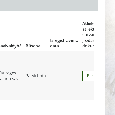
Atliekos ir
atliekų
sutvarkymą
Išregistravimo
įrodantys
Savivaldybė
Būsena
data
dokumentai
Tauragės
Patvirtinta
Peržiūrėti
rajono sav.