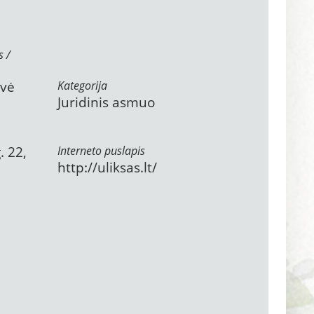
s /
ovė
Kategorija
Juridinis asmuo
. 22,
Interneto puslapis
http://uliksas.lt/