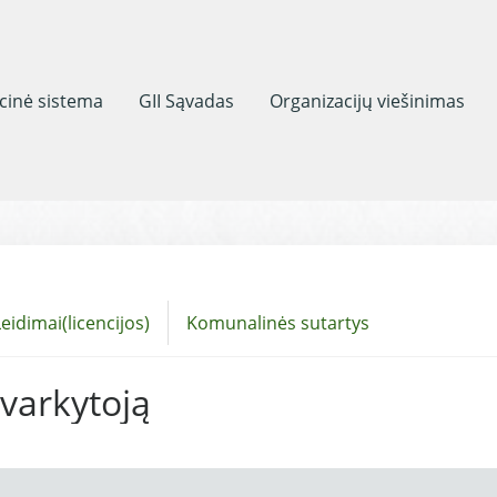
acinė sistema
GII Sąvadas
Organizacijų viešinimas
eidimai(licencijos)
Komunalinės sutartys
tvarkytoją