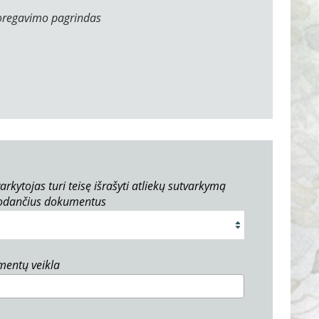
oregavimo pagrindas
arkytojas turi teisę išrašyti atliekų sutvarkymą
rodančius dokumentus
umentų veikla