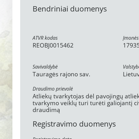
Bendriniai duomenys
ATVR kodas
Įmonės
REOBJ0015462
1793
Savivaldybė
Valstyb
Tauragės rajono sav.
Lietu
Draudimo prievolė
Atliekų tvarkytojas dėl pavojingų atli
tvarkymo veiklų turi turėti galiojantį 
draudimą
Registravimo duomenys