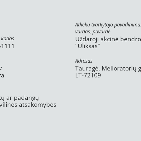
Atliekų tvarkytojo pavadinima
vardas, pavardė
 kodas
Uždaroji akcinė bendr
51111
"Uliksas"
Adresas
ė
Tauragė, Melioratorių g
va
LT-72109
ekų ar padangų
civilinės atsakomybės