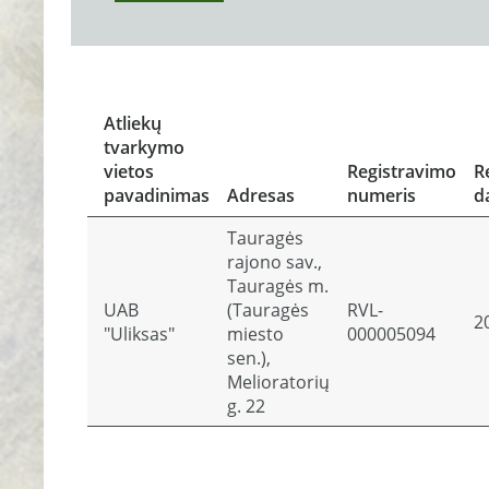
Atliekų
tvarkymo
vietos
Registravimo
R
pavadinimas
Adresas
numeris
d
Tauragės
rajono sav.,
Tauragės m.
UAB
(Tauragės
RVL-
2
"Uliksas"
miesto
000005094
sen.),
Melioratorių
g. 22