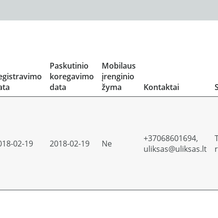
Paskutinio
Mobilaus
egistravimo
koregavimo
įrenginio
ata
data
žyma
Kontaktai
+37068601694,
018-02-19
2018-02-19
Ne
uliksas@uliksas.lt