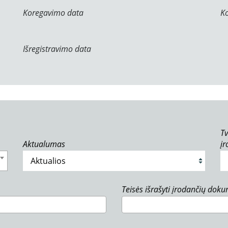
Koregavimo data
K
Išregistravimo data
Tv
Aktualumas
į
Teisės išrašyti įrodančių dok